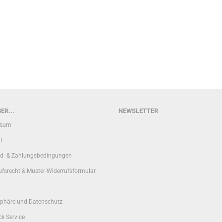
ER...
NEWSLETTER
ssum
t
d- & Zahlungsbedingungen
ufsrecht & Muster-Widerrufsformular
sphäre und Datenschutz
k Service