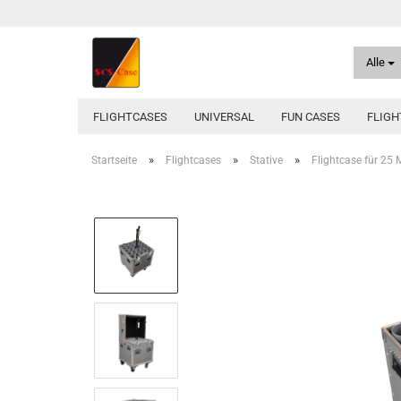
Alle
FLIGHTCASES
UNIVERSAL
FUN CASES
FLIGH
»
»
»
Startseite
Flightcases
Stative
Flightcase für 25 