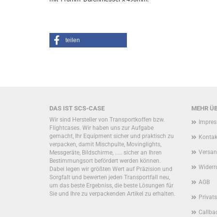
teilen
DAS IST SCS-CASE
MEHR ÜB
Wir sind Hersteller von Transportkoffen bzw.
Impre
Flightcases. Wir haben uns zur Aufgabe
gemacht, Ihr Equipment sicher und praktisch zu
Kontak
verpacken, damit Mischpulte, Movinglights,
Versan
Messgeräte, Bildschirme, ..... sicher an Ihren
Bestimmungsort befördert werden können.
Widerr
Dabei legen wir größten Wert auf Präzision und
Sorgfalt und bewerten jeden Transportfall neu,
AGB
um das beste Ergebniss, die beste Lösungen für
Sie und Ihre zu verpackenden Artikel zu erhalten.
Privat
Callbac