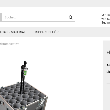
Suche...
Mit Tr
von SC
Equipm
TCASE- MATERIAL
TRUSS- ZUBEHÖR
Mikrofonstative
F
Ar
Li