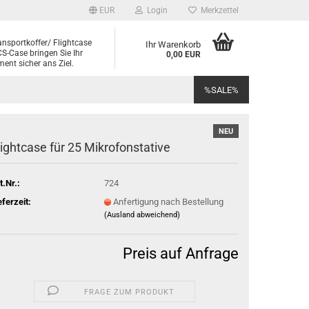
EUR
Login
Merkzettel
ansportkoffer/ Flightcase
Ihr Warenkorb
S-Case bringen Sie Ihr
0,00 EUR
ent sicher ans Ziel.
%SALE%
NEU
lightcase für 25 Mikrofonstative
t.Nr.:
724
eferzeit:
Anfertigung nach Bestellung
(Ausland abweichend)
Preis auf Anfrage
FRAGE ZUM PRODUKT