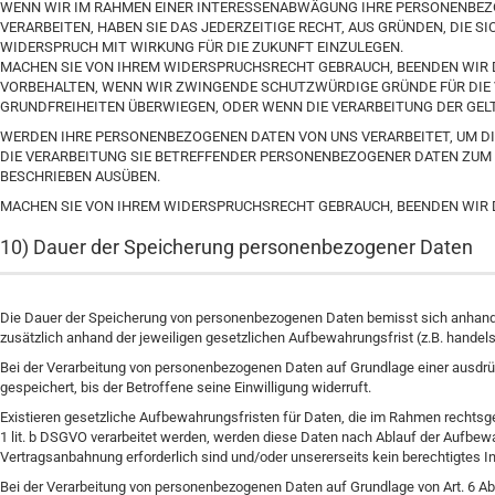
WENN WIR IM RAHMEN EINER INTERESSENABWÄGUNG IHRE PERSONENBEZ
VERARBEITEN, HABEN SIE DAS JEDERZEITIGE RECHT, AUS GRÜNDEN, DIE S
WIDERSPRUCH MIT WIRKUNG FÜR DIE ZUKUNFT EINZULEGEN.
MACHEN SIE VON IHREM WIDERSPRUCHSRECHT GEBRAUCH, BEENDEN WIR D
VORBEHALTEN, WENN WIR ZWINGENDE SCHUTZWÜRDIGE GRÜNDE FÜR DIE 
GRUNDFREIHEITEN ÜBERWIEGEN, ODER WENN DIE VERARBEITUNG DER GE
WERDEN IHRE PERSONENBEZOGENEN DATEN VON UNS VERARBEITET, UM DI
DIE VERARBEITUNG SIE BETREFFENDER PERSONENBEZOGENER DATEN ZUM
BESCHRIEBEN AUSÜBEN.
MACHEN SIE VON IHREM WIDERSPRUCHSRECHT GEBRAUCH, BEENDEN WIR 
10) Dauer der Speicherung personenbezogener Daten
Die Dauer der Speicherung von personenbezogenen Daten bemisst sich anhand 
zusätzlich anhand der jeweiligen gesetzlichen Aufbewahrungsfrist (z.B. handel
Bei der Verarbeitung von personenbezogenen Daten auf Grundlage einer ausdrüc
gespeichert, bis der Betroffene seine Einwilligung widerruft.
Existieren gesetzliche Aufbewahrungsfristen für Daten, die im Rahmen rechtsge
1 lit. b DSGVO verarbeitet werden, werden diese Daten nach Ablauf der Aufbewa
Vertragsanbahnung erforderlich sind und/oder unsererseits kein berechtigtes I
Bei der Verarbeitung von personenbezogenen Daten auf Grundlage von Art. 6 Abs