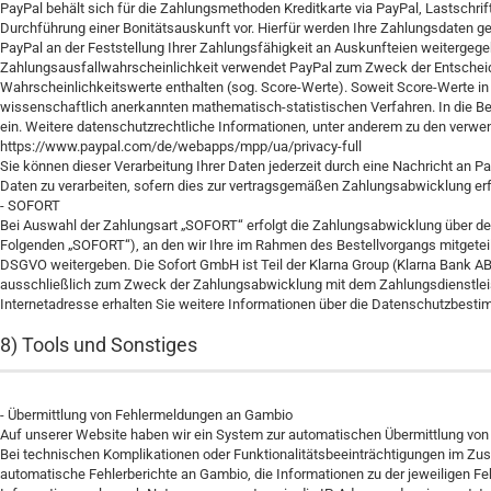
PayPal behält sich für die Zahlungsmethoden Kreditkarte via PayPal, Lastschrif
Durchführung einer Bonitätsauskunft vor. Hierfür werden Ihre Zahlungsdaten ge
PayPal an der Feststellung Ihrer Zahlungsfähigkeit an Auskunfteien weitergegeb
Zahlungsausfallwahrscheinlichkeit verwendet PayPal zum Zweck der Entscheidu
Wahrscheinlichkeitswerte enthalten (sog. Score-Werte). Soweit Score-Werte in 
wissenschaftlich anerkannten mathematisch-statistischen Verfahren. In die Be
ein. Weitere datenschutzrechtliche Informationen, unter anderem zu den verwe
https://www.paypal.com
/de
/webapps
/mpp
/ua
/privacy-full
Sie können dieser Verarbeitung Ihrer Daten jederzeit durch eine Nachricht an P
Daten zu verarbeiten, sofern dies zur vertragsgemäßen Zahlungsabwicklung erfo
- SOFORT
Bei Auswahl der Zahlungsart „SOFORT“ erfolgt die Zahlungsabwicklung über 
Folgenden „SOFORT“), an den wir Ihre im Rahmen des Bestellvorgangs mitgeteilt
DSGVO weitergeben. Die Sofort GmbH ist Teil der Klarna Group (Klarna Bank AB
ausschließlich zum Zweck der Zahlungsabwicklung mit dem Zahlungsdienstleiste
Internetadresse erhalten Sie weitere Informationen über die Datenschutzbe
8) Tools und Sonstiges
- Übermittlung von Fehlermeldungen an Gambio
Auf unserer Website haben wir ein System zur automatischen Übermittlung von
Bei technischen Komplikationen oder Funktionalitätsbeeinträchtigungen im 
automatische Fehlerberichte an Gambio, die Informationen zu der jeweiligen Feh