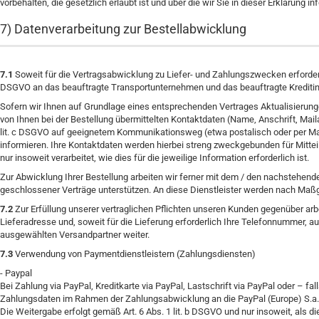
vorbehalten, die gesetzlich erlaubt ist und über die wir Sie in dieser Erklärung in
7) Datenverarbeitung zur Bestellabwicklung
7.1
Soweit für die Vertragsabwicklung zu Liefer- und Zahlungszwecken erforder
DSGVO an das beauftragte Transportunternehmen und das beauftragte Kreditin
Sofern wir Ihnen auf Grundlage eines entsprechenden Vertrages Aktualisierungen
von Ihnen bei der Bestellung übermittelten Kontaktdaten (Name, Anschrift, Mai
lit. c DSGVO auf geeignetem Kommunikationsweg (etwa postalisch oder per Mai
informieren. Ihre Kontaktdaten werden hierbei streng zweckgebunden für Mitt
nur insoweit verarbeitet, wie dies für die jeweilige Information erforderlich ist.
Zur Abwicklung Ihrer Bestellung arbeiten wir ferner mit dem / den nachstehend
geschlossener Verträge unterstützen. An diese Dienstleister werden nach Ma
7.2
Zur Erfüllung unserer vertraglichen Pflichten unseren Kunden gegenüber a
Lieferadresse und, soweit für die Lieferung erforderlich Ihre Telefonnummer, a
ausgewählten Versandpartner weiter.
7.3
Verwendung von Paymentdienstleistern (Zahlungsdiensten)
- Paypal
Bei Zahlung via PayPal, Kreditkarte via PayPal, Lastschrift via PayPal oder – f
Zahlungsdaten im Rahmen der Zahlungsabwicklung an die PayPal (Europe) S.a.r.l.
Die Weitergabe erfolgt gemäß Art. 6 Abs. 1 lit. b DSGVO und nur insoweit, als di