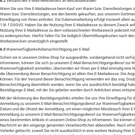
6.2
Versand des E-Mail-Newsletters an Bestandskunden
Wenn Sie uns Ihre E-Mailadresse beim Kauf von Waren bzw. Dienstleistungen zu
Waren bzw. Dienstleistungen, wie den bereits gekauften, aus unserem Sortime
Einwilligung von Ihnen einholen. Die Datenverarbeitung erfolgt insoweit allein 
1 lit. f DSGVO. Haben Sie der Nutzung Ihrer E-Mailadresse zu diesem Zweck anfän
Nutzung Ihrer E-Mailadresse zu dem vorbezeichneten Werbezweck jederzeit mit 
zu widersprechen. Hierfür fallen für Sie lediglich Übermittlungskosten nach de
Werbezwecken unverzüglich eingestellt.
6.3
Warenverfügbarkeitsbenachrichtigung per E-Mail
Sofern wir in unserem Online-Shop für ausgewählte, vorübergehend nicht verfügb
informieren, können Sie sich zu unserem E-Mail-Benachrichtigungsdienst zur 
Warenverfügbarkeit anmelden, übersenden wir Ihnen per E-Mail einmalig eine Na
die Übersendung dieser Benachrichtigung ist allein Ihre E-Mailadresse. Die Anga
können. Für den Versand dieser Benachrichtigung verwenden wir das sog. Doubl
Benachrichtigung übermitteln werden, wenn Sie uns ausdrücklich bestätigt habe
Bestätigungs-E-Mail, mit der Sie gebeten werden durch Anklicken eines entspre
Mit der Aktivierung des Bestätigungslinks erteilen Sie uns Ihre Einwilligung fü
Anmeldung zu unserem E-Mail-Benachrichtigungsdienst zur Warenverfügbarkeit s
Datum und die Uhrzeit der Anmeldung, um einen möglichen Missbrauch Ihrer E-M
Anmeldung zu unserem E-Mail-Benachrichtigungsdienst zur Warenverfügbarkeit 
eines bestimmten Artikels in unserem Online-Shop zu informieren. Sie können 
Nachricht an den eingangs genannten Verantwortlichen abbestellen. Nach erfol
Verteiler gelöscht, soweit Sie nicht ausdrücklich in eine weitere Nutzung Ihre