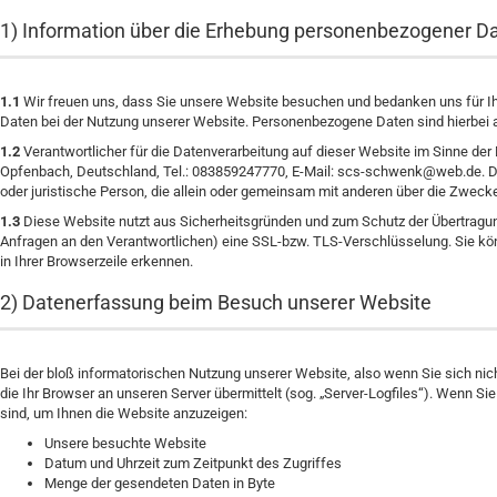
1) Information über die Erhebung personenbezogener D
1.1
Wir freuen uns, dass Sie unsere Website besuchen und bedanken uns für Ih
Daten bei der Nutzung unserer Website. Personenbezogene Daten sind hierbei all
1.2
Verantwortlicher für die Datenverarbeitung auf dieser Website im Sinne de
Opfenbach, Deutschland, Tel.: 083859247770, E-Mail: scs-schwenk@web.de. Der
oder juristische Person, die allein oder gemeinsam mit anderen über die Zwec
1.3
Diese Website nutzt aus Sicherheitsgründen und zum Schutz der Übertragung
Anfragen an den Verantwortlichen) eine SSL-bzw. TLS-Verschlüsselung. Sie kö
in Ihrer Browserzeile erkennen.
2) Datenerfassung beim Besuch unserer Website
Bei der bloß informatorischen Nutzung unserer Website, also wenn Sie sich nich
die Ihr Browser an unseren Server übermittelt (sog. „Server-Logfiles“). Wenn Si
sind, um Ihnen die Website anzuzeigen:
Unsere besuchte Website
Datum und Uhrzeit zum Zeitpunkt des Zugriffes
Menge der gesendeten Daten in Byte