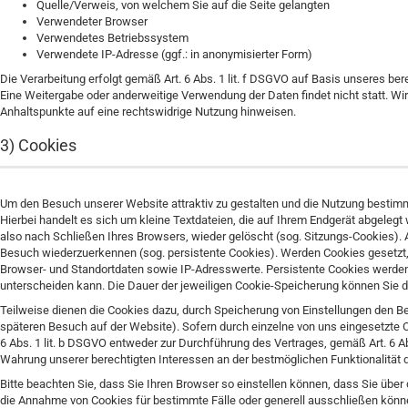
Quelle/Verweis, von welchem Sie auf die Seite gelangten
Verwendeter Browser
Verwendetes Betriebssystem
Verwendete IP-Adresse (ggf.: in anonymisierter Form)
Die Verarbeitung erfolgt gemäß Art. 6 Abs. 1 lit. f DSGVO auf Basis unseres ber
Eine Weitergabe oder anderweitige Verwendung der Daten findet nicht statt. Wir b
Anhaltspunkte auf eine rechtswidrige Nutzung hinweisen.
3) Cookies
Um den Besuch unserer Website attraktiv zu gestalten und die Nutzung bestim
Hierbei handelt es sich um kleine Textdateien, die auf Ihrem Endgerät abgele
also nach Schließen Ihres Browsers, wieder gelöscht (sog. Sitzungs-Cookies).
Besuch wiederzuerkennen (sog. persistente Cookies). Werden Cookies gesetzt,
Browser- und Standortdaten sowie IP-Adresswerte. Persistente Cookies werden 
unterscheiden kann. Die Dauer der jeweiligen Cookie-Speicherung können Sie 
Teilweise dienen die Cookies dazu, durch Speicherung von Einstellungen den Bes
späteren Besuch auf der Website). Sofern durch einzelne von uns eingesetzte 
6 Abs. 1 lit. b DSGVO entweder zur Durchführung des Vertrages, gemäß Art. 6 Abs.
Wahrung unserer berechtigten Interessen an der bestmöglichen Funktionalität
Bitte beachten Sie, dass Sie Ihren Browser so einstellen können, dass Sie üb
die Annahme von Cookies für bestimmte Fälle oder generell ausschließen können.