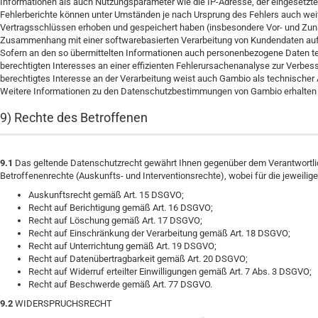
Informationen als auch Nutzungsparameter wie die IP-Adresse, der eingesetzte
Fehlerberichte können unter Umständen je nach Ursprung des Fehlers auch we
Vertragsschlüssen erhoben und gespeichert haben (insbesondere Vor- und Zuna
Zusammenhang mit einer softwarebasierten Verarbeitung von Kundendaten auft
Sofern an den so übermittelten Informationen auch personenbezogene Daten teil
berechtigten Interesses an einer effizienten Fehlerursachenanalyse zur Verbesse
berechtigtes Interesse an der Verarbeitung weist auch Gambio als technischer 
Weitere Informationen zu den Datenschutzbestimmungen von Gambio erhalten 
9) Rechte des Betroffenen
9.1
Das geltende Datenschutzrecht gewährt Ihnen gegenüber dem Verantwortlic
Betroffenenrechte (Auskunfts- und Interventionsrechte), wobei für die jeweil
Auskunftsrecht gemäß Art. 15 DSGVO;
Recht auf Berichtigung gemäß Art. 16 DSGVO;
Recht auf Löschung gemäß Art. 17 DSGVO;
Recht auf Einschränkung der Verarbeitung gemäß Art. 18 DSGVO;
Recht auf Unterrichtung gemäß Art. 19 DSGVO;
Recht auf Datenübertragbarkeit gemäß Art. 20 DSGVO;
Recht auf Widerruf erteilter Einwilligungen gemäß Art. 7 Abs. 3 DSGVO;
Recht auf Beschwerde gemäß Art. 77 DSGVO.
9.2
WIDERSPRUCHSRECHT